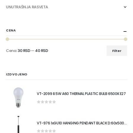
UNUTRAŠNJA RASVETA
CENA
Cena:
30 RSD
—
40 RSD
Filter
Minimalna
Maksimalna
cena
cena
IZDVOJENO
VT-2099 8.5W A60 THERMAL PLASTIC BULB 6500K E27
0
out of 5
VT-976 1xGU10 HANGING PENDANT BLACK D:60x500MM