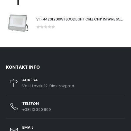
0
out of 5
VT-44201 200W FLOODLIGHT CREE CHIP 1M WIRE 6500K BLACK BODY 135LM/W 6YRS WTY IP65
0
out of 5
KONTAKT INFO
ADRESA
Vasil Levski 12, Dimitrovgrad
TELEFON
+381 10 360 999
EMAIL