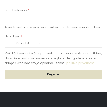
Email address
*
A link to set a new password will be sent to your email address.
User Type
*
Vaši lični podaci biće upotrebljeni za obradu vaše narudžbine,
da vaše iskustvo na ovom veb-sajtu bude ugodnije, kao i u
druge svrhe kao što je opisano u tekstu
politika privatnosti
.
Register