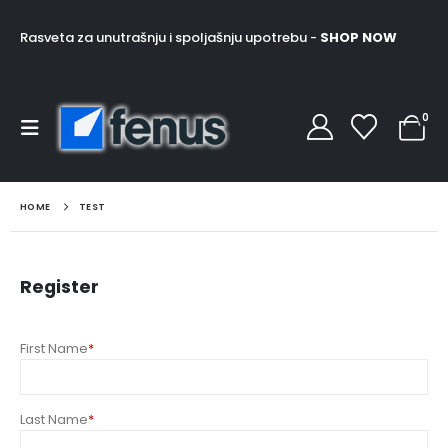
Rasveta za unutrašnju i spoljašnju upotrebu -
SHOP NOW
0
HOME
TEST
Register
First Name
*
Last Name
*